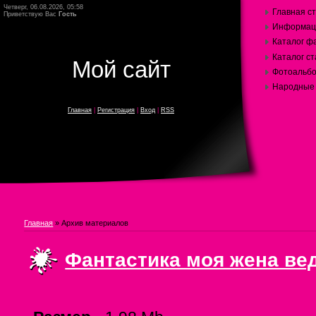
Четверг, 06.08.2026, 05:58
Главная с
Приветствую Вас
Гость
Информаци
Каталог ф
Каталог с
Мой сайт
Фотоальб
Народные з
Главная
|
Регистрация
|
Вход
|
RSS
Главная
»
Архив материалов
Фантастика моя жена ве