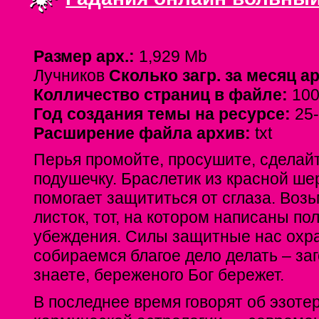
Размер арх.:
1,929 Mb
Лучников
Сколько загр. за месяц а
Колличество страниц в файле:
100
Год создания темы на ресурсе:
25
Расширение файла архив:
txt
Перья промойте, просушите, сделайт
подушечку. Браслетик из красной ше
помогает защититься от сглаза. Воз
листок, тот, на котором написаны п
убеждения. Силы защитные нас охра
собираемся благое дело делать – заг
знаете, береженого Бог бережет.
В последнее время говорят об эзоте