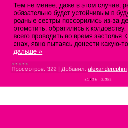
Тем не менее, даже в этом случае, р
обязательно будет устойчивым в бу
родные сестры поссорились из-за де
отомстить, обратились к колдовству.
всего проводить во время застолья. 
снах, явно пытаясь донести какую-
дальше »
Просмотров:
322
|
Добавил:
alexandercphm
«
1
2
3
4
...
35
36
»